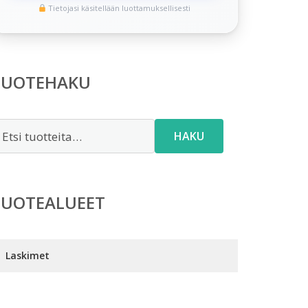
Tietojasi käsitellään luottamuksellisesti
TUOTEHAKU
tsi:
HAKU
TUOTEALUEET
Laskimet