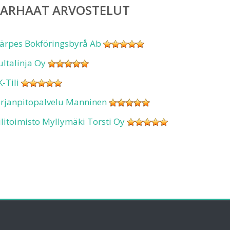
PARHAAT ARVOSTELUT
ärpes Bokföringsbyrå Ab
ultalinja Oy
K-Tili
irjanpitopalvelu Manninen
ilitoimisto Myllymäki Torsti Oy