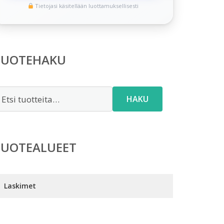
Tietojasi käsitellään luottamuksellisesti
TUOTEHAKU
tsi:
HAKU
TUOTEALUEET
Laskimet