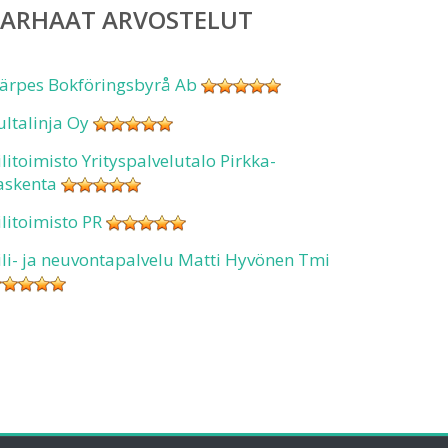
PARHAAT ARVOSTELUT
ärpes Bokföringsbyrå Ab
ultalinja Oy
ilitoimisto Yrityspalvelutalo Pirkka-
askenta
ilitoimisto PR
ili- ja neuvontapalvelu Matti Hyvönen Tmi