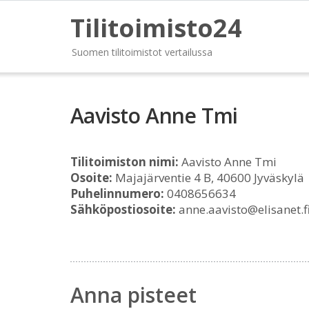
Tilitoimisto24
Suomen tilitoimistot vertailussa
Aavisto Anne Tmi
Tilitoimiston nimi:
Aavisto Anne Tmi
Osoite:
Majajärventie 4 B, 40600 Jyväskylä
Puhelinnumero:
0408656634
Sähköpostiosoite:
anne.aavisto@elisanet.f
Anna pisteet