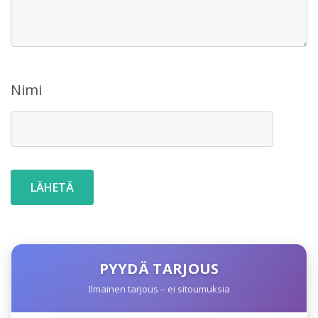
Nimi
PYYDÄ TARJOUS
Ilmainen tarjous – ei sitoumuksia