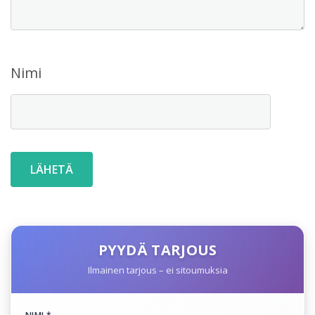
Nimi
PYYDÄ TARJOUS
Ilmainen tarjous – ei sitoumuksia