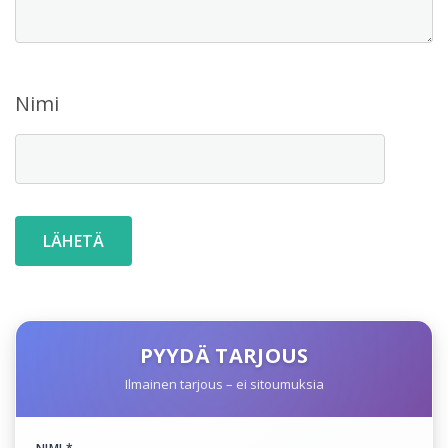
Nimi
PYYDÄ TARJOUS
Ilmainen tarjous – ei sitoumuksia