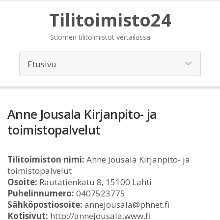
Tilitoimisto24
Suomen tilitoimistot vertailussa
Anne Jousala Kirjanpito- ja
toimistopalvelut
Tilitoimiston nimi:
Anne Jousala Kirjanpito- ja
toimistopalvelut
Osoite:
Rautatienkatu 8, 15100 Lahti
Puhelinnumero:
0407523775
Sähköpostiosoite:
annejousala@phnet.fi
Kotisivut:
http://annejousala.www.fi