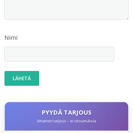
Nimi
PYYDÄ TARJOUS
Ilmainen tarjous – ei sitoumuksia