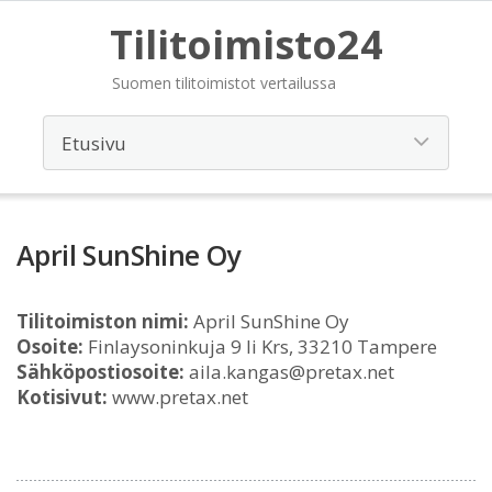
Tilitoimisto24
Suomen tilitoimistot vertailussa
April SunShine Oy
Tilitoimiston nimi:
April SunShine Oy
Osoite:
Finlaysoninkuja 9 Ii Krs, 33210 Tampere
Sähköpostiosoite:
aila.kangas@pretax.net
Kotisivut:
www.pretax.net