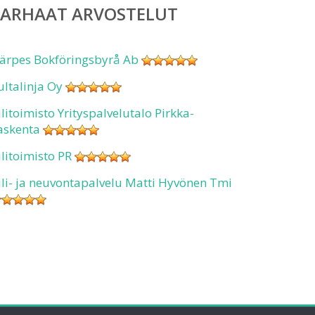
PARHAAT ARVOSTELUT
ärpes Bokföringsbyrå Ab
ultalinja Oy
ilitoimisto Yrityspalvelutalo Pirkka-
askenta
ilitoimisto PR
ili- ja neuvontapalvelu Matti Hyvönen Tmi