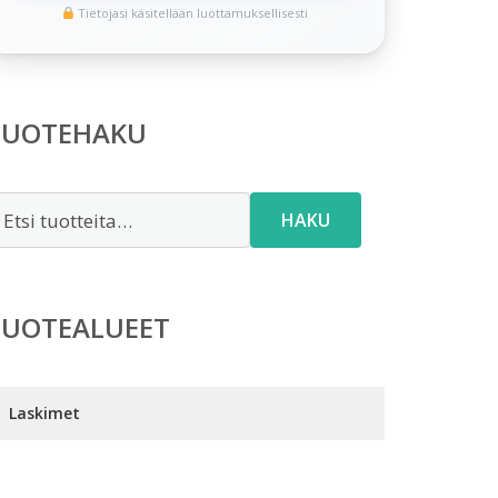
Tietojasi käsitellään luottamuksellisesti
TUOTEHAKU
tsi:
HAKU
TUOTEALUEET
Laskimet