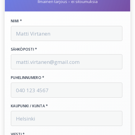
Ilmainen tarjous – ei sitoumuksia
NIMI *
SÄHKÖPOSTI *
PUHELINNUMERO *
KAUPUNKI / KUNTA *
VIESTI *