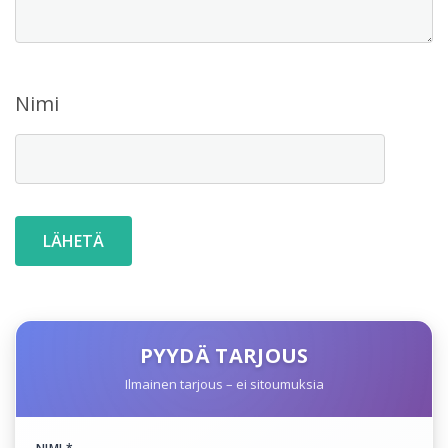
Nimi
PYYDÄ TARJOUS
Ilmainen tarjous – ei sitoumuksia