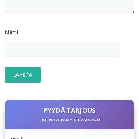
Nimi
PYYDÄ TARJOUS
Ilmainen tarjous – ei sitoumuksia