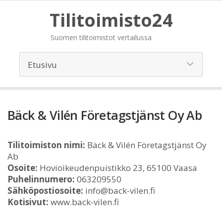
Tilitoimisto24
Suomen tilitoimistot vertailussa
Bäck & Vilén Företagstjänst Oy Ab
Tilitoimiston nimi:
Bäck & Vilén Företagstjänst Oy
Ab
Osoite:
Hovioikeudenpuistikko 23, 65100 Vaasa
Puhelinnumero:
063209550
Sähköpostiosoite:
info@back-vilen.fi
Kotisivut:
www.back-vilen.fi