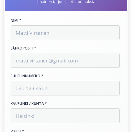
Ilmainen tarjous – ei sitoumuksia
NIMI *
SÄHKÖPOSTI *
PUHELINNUMERO *
KAUPUNKI / KUNTA *
VIESTI *