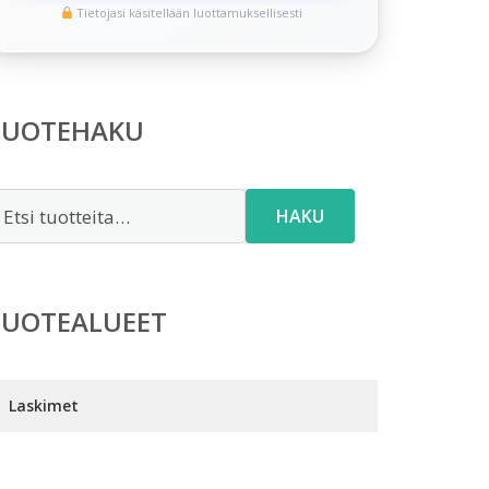
Tietojasi käsitellään luottamuksellisesti
TUOTEHAKU
tsi:
HAKU
TUOTEALUEET
Laskimet