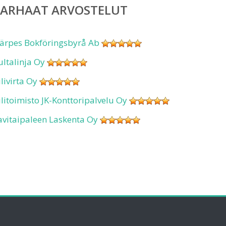
PARHAAT ARVOSTELUT
ärpes Bokföringsbyrå Ab
ultalinja Oy
ilivirta Oy
ilitoimisto JK-Konttoripalvelu Oy
avitaipaleen Laskenta Oy