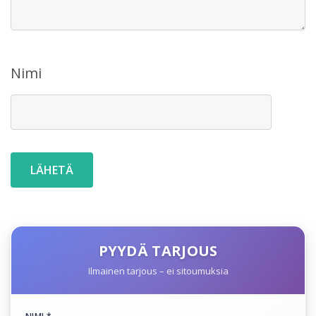
Nimi
PYYDÄ TARJOUS
Ilmainen tarjous – ei sitoumuksia