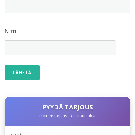
Nimi
PYYDÄ TARJOUS
Ilmainen tarjous – ei sitoumuksia