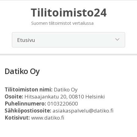
Tilitoimisto24
Suomen tilitoimistot vertailussa
Datiko Oy
Tilitoimiston nimi:
Datiko Oy
Osoite:
Hitsaajankatu 20, 00810 Helsinki
Puhelinnumero:
0103220600
Sähköpostiosoite:
asiakaspalvelu@datiko.fi
Kotisivut:
www.datiko.fi