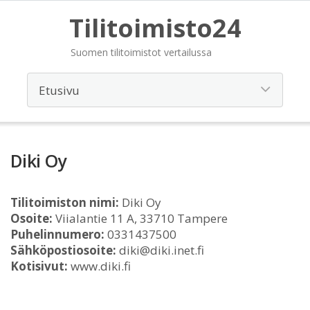
Tilitoimisto24
Suomen tilitoimistot vertailussa
Diki Oy
Tilitoimiston nimi:
Diki Oy
Osoite:
Viialantie 11 A, 33710 Tampere
Puhelinnumero:
0331437500
Sähköpostiosoite:
diki@diki.inet.fi
Kotisivut:
www.diki.fi