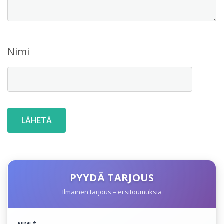
Nimi
PYYDÄ TARJOUS
Ilmainen tarjous – ei sitoumuksia