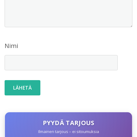
Nimi
PYYDÄ TARJOUS
Ilmainen tarjous – ei sitoumuksia