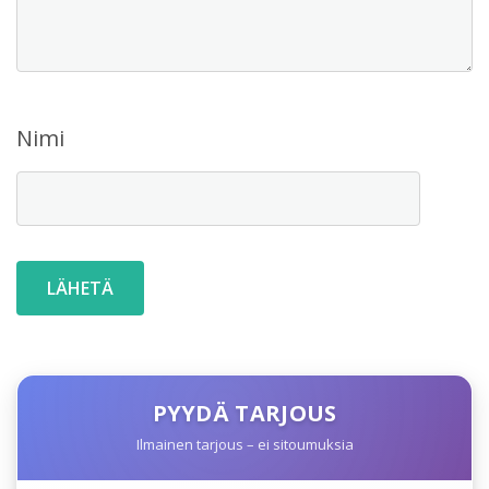
Nimi
PYYDÄ TARJOUS
Ilmainen tarjous – ei sitoumuksia