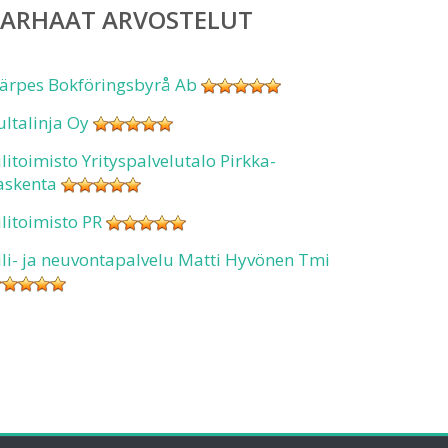
PARHAAT ARVOSTELUT
ärpes Bokföringsbyrå Ab
ultalinja Oy
ilitoimisto Yrityspalvelutalo Pirkka-
askenta
ilitoimisto PR
ili- ja neuvontapalvelu Matti Hyvönen Tmi