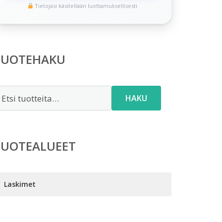
Tietojasi käsitellään luottamuksellisesti
TUOTEHAKU
tsi:
HAKU
TUOTEALUEET
Laskimet