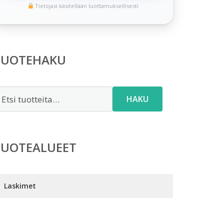
Tietojasi käsitellään luottamuksellisesti
TUOTEHAKU
tsi:
HAKU
TUOTEALUEET
Laskimet