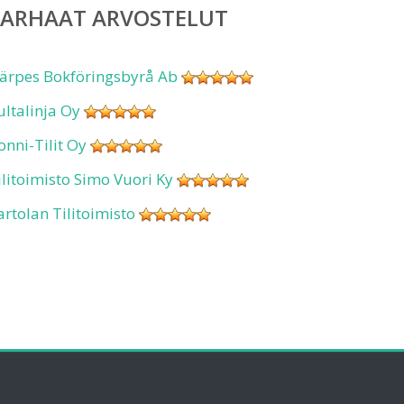
PARHAAT ARVOSTELUT
ärpes Bokföringsbyrå Ab
ultalinja Oy
onni-Tilit Oy
ilitoimisto Simo Vuori Ky
artolan Tilitoimisto