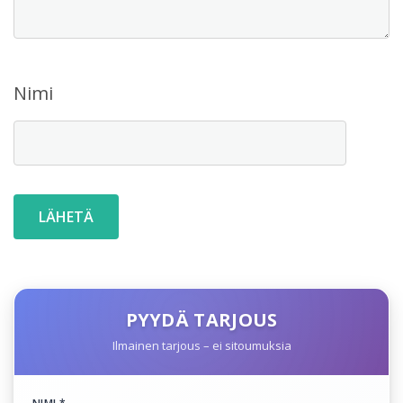
Nimi
PYYDÄ TARJOUS
Ilmainen tarjous – ei sitoumuksia