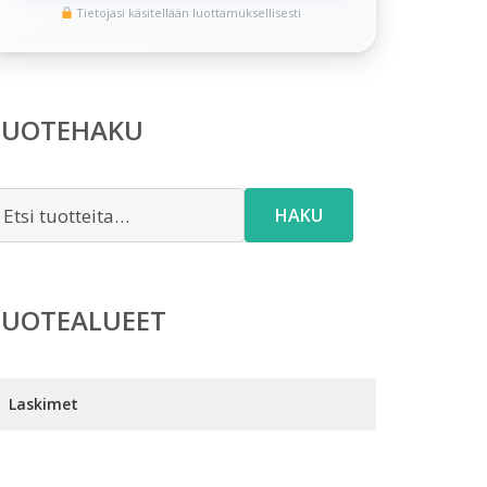
Tietojasi käsitellään luottamuksellisesti
TUOTEHAKU
tsi:
HAKU
TUOTEALUEET
Laskimet