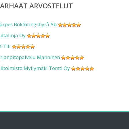
PARHAAT ARVOSTELUT
ärpes Bokföringsbyrå Ab
ultalinja Oy
K-Tili
irjanpitopalvelu Manninen
ilitoimisto Myllymäki Torsti Oy