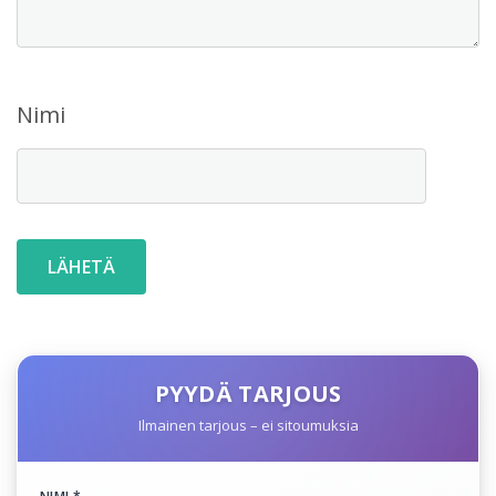
Nimi
PYYDÄ TARJOUS
Ilmainen tarjous – ei sitoumuksia