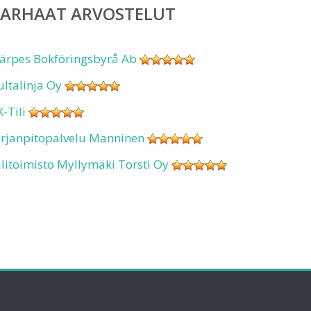
PARHAAT ARVOSTELUT
ärpes Bokföringsbyrå Ab
ultalinja Oy
K-Tili
irjanpitopalvelu Manninen
ilitoimisto Myllymäki Torsti Oy