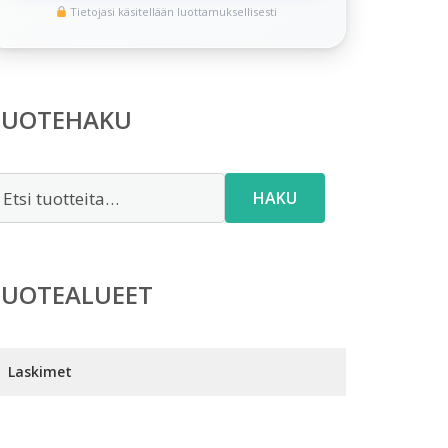
Tietojasi käsitellään luottamuksellisesti
TUOTEHAKU
tsi:
HAKU
TUOTEALUEET
Laskimet