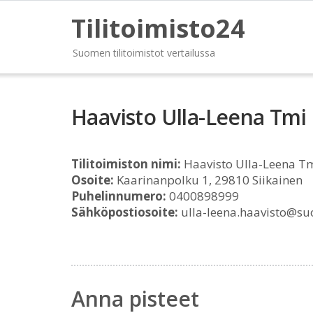
Tilitoimisto24
Suomen tilitoimistot vertailussa
Haavisto Ulla-Leena Tmi
Tilitoimiston nimi:
Haavisto Ulla-Leena T
Osoite:
Kaarinanpolku 1, 29810 Siikainen
Puhelinnumero:
0400898999
Sähköpostiosoite:
ulla-leena.haavisto@su
Anna pisteet