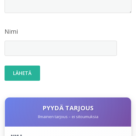
Nimi
PYYDÄ TARJOUS
Ilmainen tarjous – ei sitoumuksia