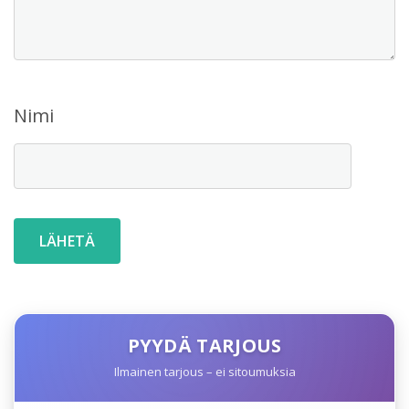
Nimi
PYYDÄ TARJOUS
Ilmainen tarjous – ei sitoumuksia