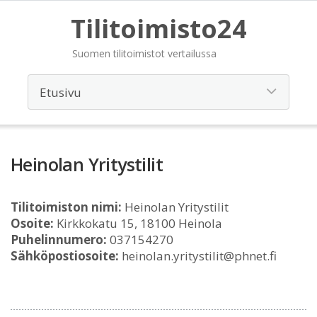
Tilitoimisto24
Suomen tilitoimistot vertailussa
Heinolan Yritystilit
Tilitoimiston nimi:
Heinolan Yritystilit
Osoite:
Kirkkokatu 15, 18100 Heinola
Puhelinnumero:
037154270
Sähköpostiosoite:
heinolan.yritystilit@phnet.fi