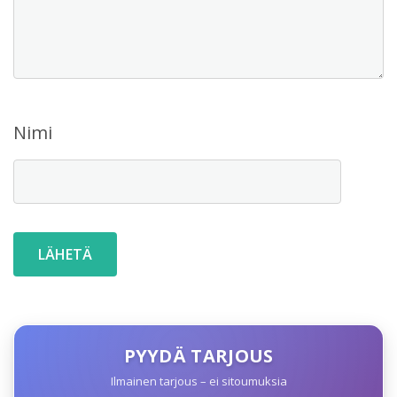
Nimi
PYYDÄ TARJOUS
Ilmainen tarjous – ei sitoumuksia