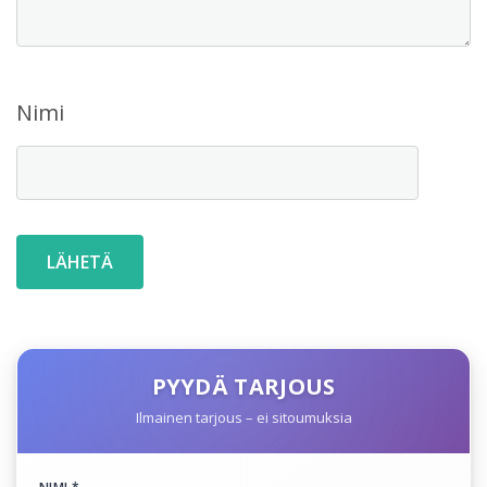
Nimi
PYYDÄ TARJOUS
Ilmainen tarjous – ei sitoumuksia