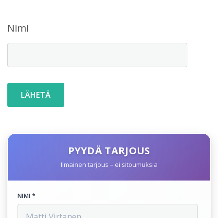
Nimi
PYYDÄ TARJOUS
Ilmainen tarjous – ei sitoumuksia
NIMI *