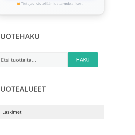
Tietojasi käsitellään luottamuksellisesti
TUOTEHAKU
tsi:
HAKU
TUOTEALUEET
Laskimet