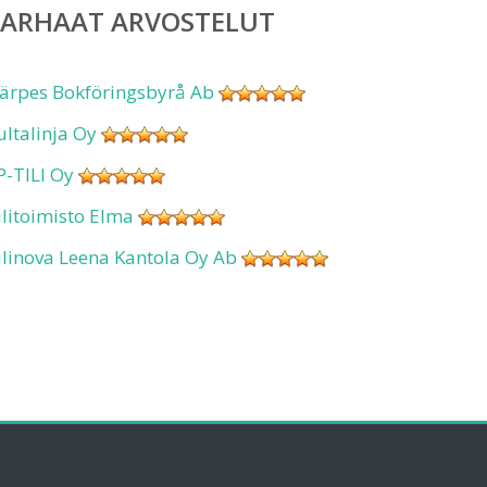
PARHAAT ARVOSTELUT
ärpes Bokföringsbyrå Ab
ultalinja Oy
P-TILI Oy
ilitoimisto Elma
ilinova Leena Kantola Oy Ab