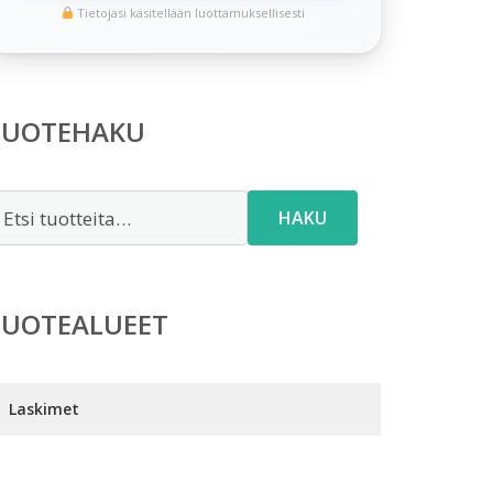
Tietojasi käsitellään luottamuksellisesti
TUOTEHAKU
tsi:
HAKU
TUOTEALUEET
Laskimet