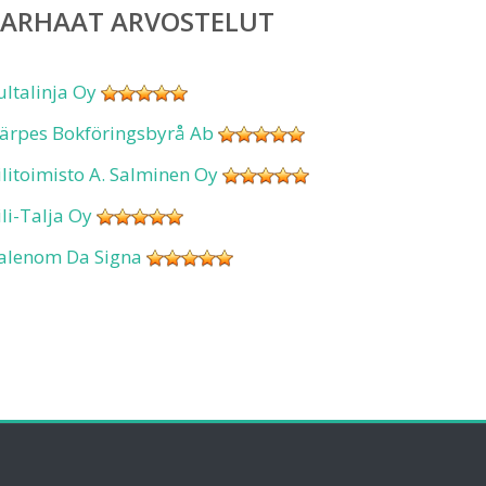
PARHAAT ARVOSTELUT
ultalinja Oy
ärpes Bokföringsbyrå Ab
ilitoimisto A. Salminen Oy
ili-Talja Oy
alenom Da Signa