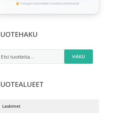
Tietojasi käsitellään luottamuksellisesti
TUOTEHAKU
tsi:
HAKU
TUOTEALUEET
Laskimet