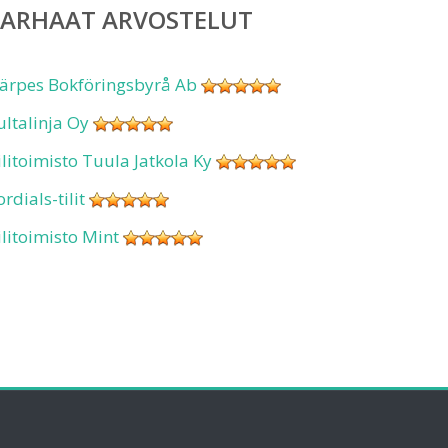
PARHAAT ARVOSTELUT
ärpes Bokföringsbyrå Ab
ultalinja Oy
ilitoimisto Tuula Jatkola Ky
ordials-tilit
ilitoimisto Mint