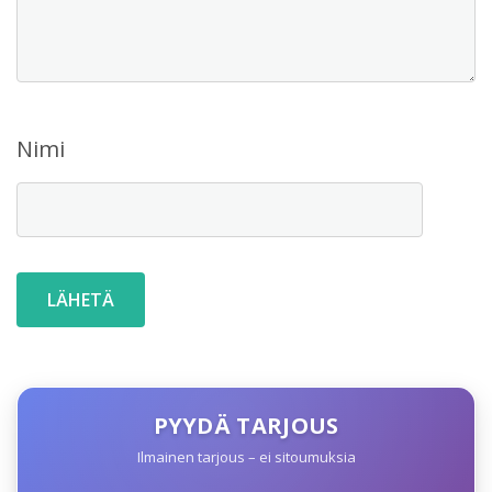
Nimi
PYYDÄ TARJOUS
Ilmainen tarjous – ei sitoumuksia