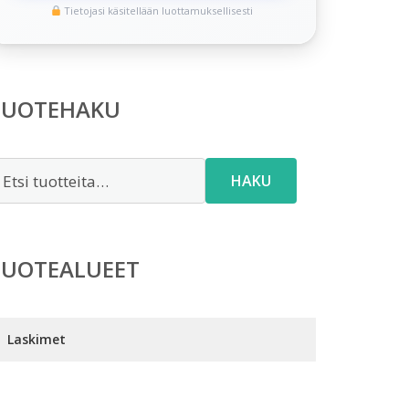
Tietojasi käsitellään luottamuksellisesti
TUOTEHAKU
tsi:
HAKU
TUOTEALUEET
Laskimet