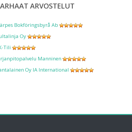
PARHAAT ARVOSTELUT
ärpes Bokföringsbyrå Ab
ultalinja Oy
K-Tili
irjanpitopalvelu Manninen
antalainen Oy IA International