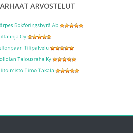
PARHAAT ARVOSTELUT
ärpes Bokföringsbyrå Ab
ultalinja Oy
ellonpään Tilipalvelu
ollolan Talousraha Ky
ilitoimisto Timo Takala