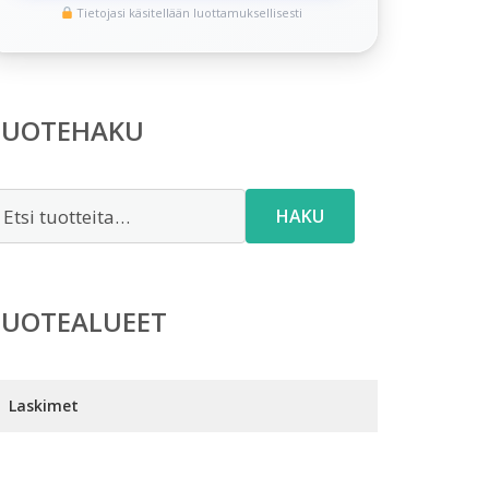
Tietojasi käsitellään luottamuksellisesti
TUOTEHAKU
tsi:
HAKU
TUOTEALUEET
Laskimet