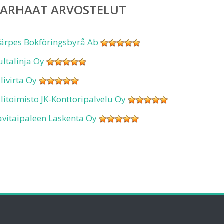
PARHAAT ARVOSTELUT
ärpes Bokföringsbyrå Ab
ultalinja Oy
ilivirta Oy
ilitoimisto JK-Konttoripalvelu Oy
avitaipaleen Laskenta Oy