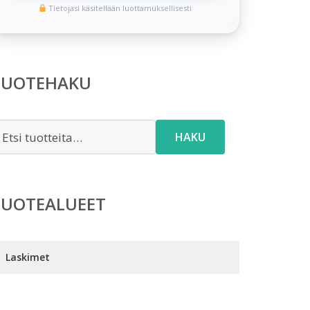
Tietojasi käsitellään luottamuksellisesti
TUOTEHAKU
tsi:
HAKU
TUOTEALUEET
Laskimet