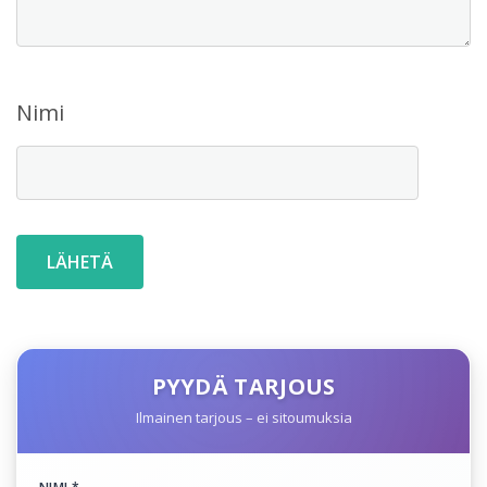
Nimi
PYYDÄ TARJOUS
Ilmainen tarjous – ei sitoumuksia