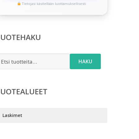
Tietojasi käsitellään luottamuksellisesti
TUOTEHAKU
tsi:
HAKU
TUOTEALUEET
Laskimet