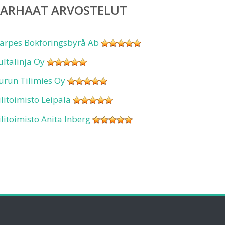
PARHAAT ARVOSTELUT
ärpes Bokföringsbyrå Ab
ultalinja Oy
urun Tilimies Oy
ilitoimisto Leipälä
ilitoimisto Anita Inberg