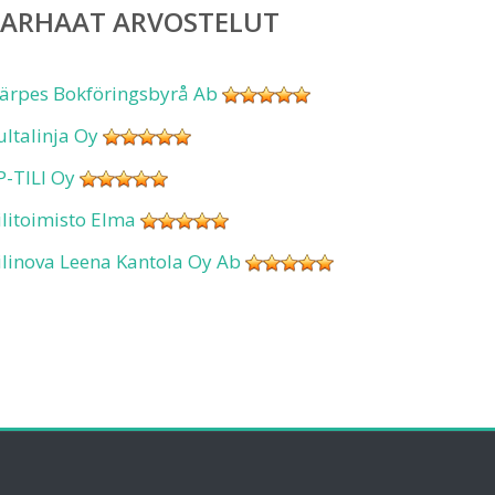
PARHAAT ARVOSTELUT
ärpes Bokföringsbyrå Ab
ultalinja Oy
P-TILI Oy
ilitoimisto Elma
ilinova Leena Kantola Oy Ab