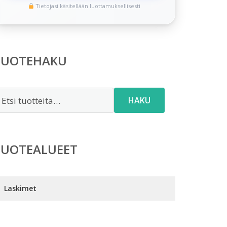
Tietojasi käsitellään luottamuksellisesti
TUOTEHAKU
tsi:
HAKU
TUOTEALUEET
Laskimet