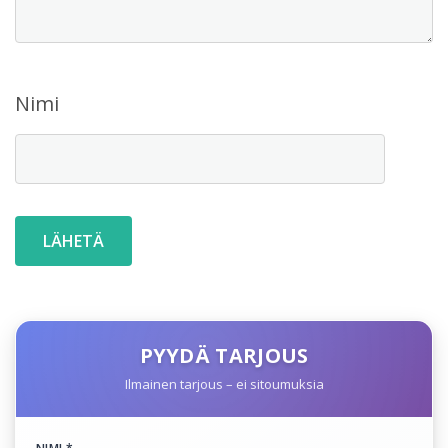
Nimi
PYYDÄ TARJOUS
Ilmainen tarjous – ei sitoumuksia