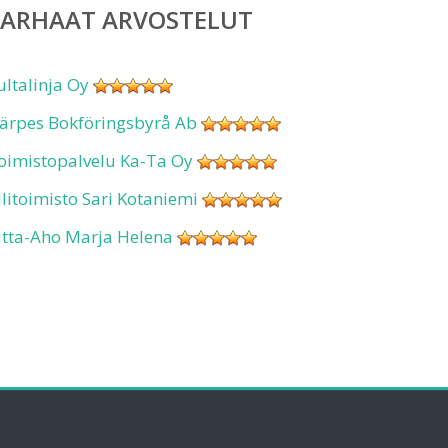
PARHAAT ARVOSTELUT
ultalinja Oy
ärpes Bokföringsbyrå Ab
oimistopalvelu Ka-Ta Oy
ilitoimisto Sari Kotaniemi
itta-Aho Marja Helena