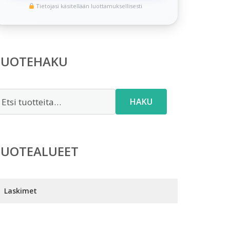
Tietojasi käsitellään luottamuksellisesti
TUOTEHAKU
tsi:
HAKU
TUOTEALUEET
Laskimet