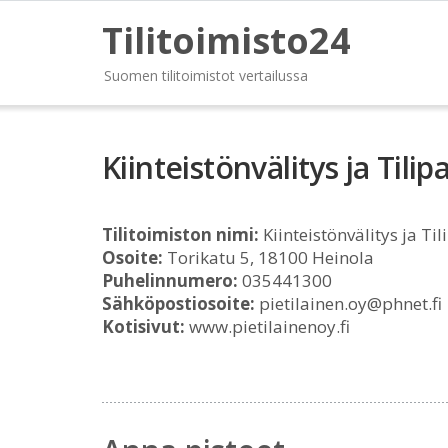
Tilitoimisto24
Suomen tilitoimistot vertailussa
Kiinteistönvälitys ja Tilip
Tilitoimiston nimi:
Kiinteistönvälitys ja Til
Osoite:
Torikatu 5, 18100 Heinola
Puhelinnumero:
035441300
Sähköpostiosoite:
pietilainen.oy@phnet.fi
Kotisivut:
www.pietilainenoy.fi