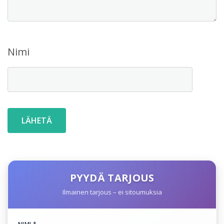
Nimi
PYYDÄ TARJOUS
Ilmainen tarjous – ei sitoumuksia