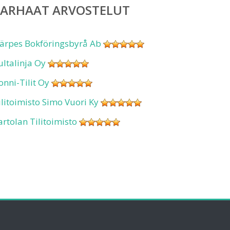
PARHAAT ARVOSTELUT
ärpes Bokföringsbyrå Ab
ultalinja Oy
onni-Tilit Oy
ilitoimisto Simo Vuori Ky
artolan Tilitoimisto