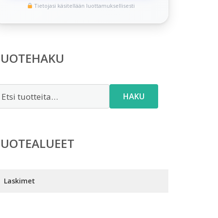
Tietojasi käsitellään luottamuksellisesti
TUOTEHAKU
tsi:
HAKU
TUOTEALUEET
Laskimet