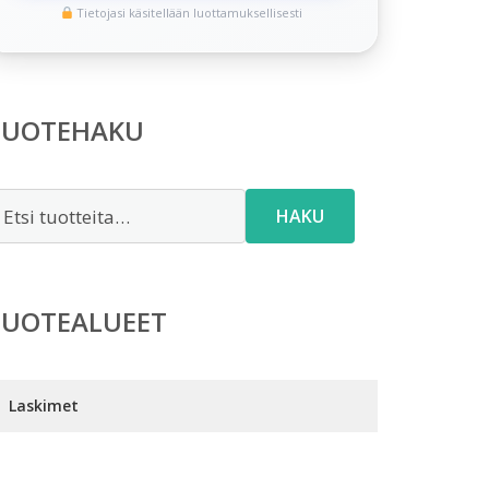
Tietojasi käsitellään luottamuksellisesti
TUOTEHAKU
tsi:
HAKU
TUOTEALUEET
Laskimet