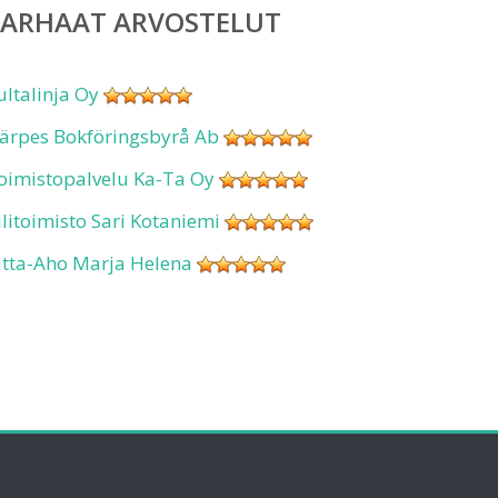
PARHAAT ARVOSTELUT
ultalinja Oy
ärpes Bokföringsbyrå Ab
oimistopalvelu Ka-Ta Oy
ilitoimisto Sari Kotaniemi
itta-Aho Marja Helena