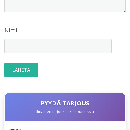
Nimi
PYYDÄ TARJOUS
Ilmainen tarjous – ei sitoumuksia