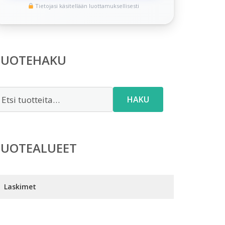
Tietojasi käsitellään luottamuksellisesti
TUOTEHAKU
tsi:
HAKU
TUOTEALUEET
Laskimet