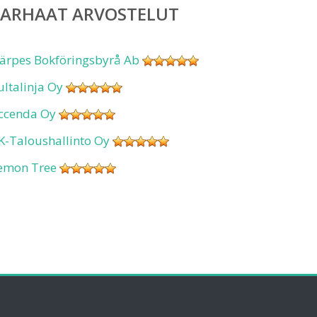
PARHAAT ARVOSTELUT
ärpes Bokföringsbyrå Ab
ultalinja Oy
ccenda Oy
K-Taloushallinto Oy
emon Tree