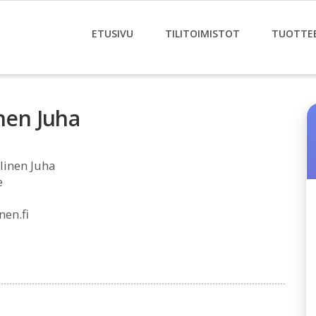
ETUSIVU
TILITOIMISTOT
TUOTTE
inen Juha
linen Juha
e
nen.fi