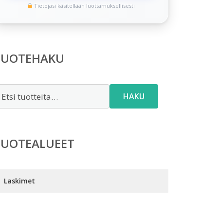
Tietojasi käsitellään luottamuksellisesti
TUOTEHAKU
tsi:
HAKU
TUOTEALUEET
Laskimet