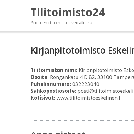
Tilitoimisto24
Suomen tilitoimistot vertailussa
Kirjanpitotoimisto Eskel
Tilitoimiston nimi:
Kirjanpitotoimisto Eske
Osoite:
Rongankatu 4 D 82, 33100 Tamper
Puhelinnumero:
032223040
Sähköpostiosoite:
posti@tilitoimistoeskeli
Kotisivut:
www.tilitoimistoeskelinen.fi