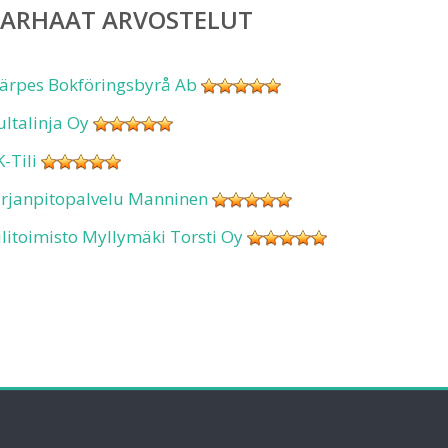
PARHAAT ARVOSTELUT
ärpes Bokföringsbyrå Ab
ultalinja Oy
K-Tili
irjanpitopalvelu Manninen
ilitoimisto Myllymäki Torsti Oy