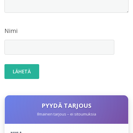
Nimi
PYYDÄ TARJOUS
Ilmainen tarjous – ei sitoumuksia